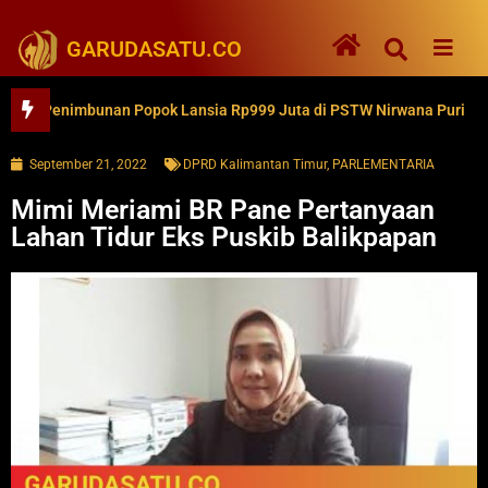
GARUDASATU.CO
 Penimbunan Popok Lansia Rp999 Juta di PSTW Nirwana Puri
K
September 21, 2022
DPRD Kalimantan Timur
,
PARLEMENTARIA
Mimi Meriami BR Pane Pertanyaan
Lahan Tidur Eks Puskib Balikpapan