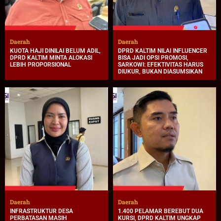
Daerah
Daerah
KUOTA HAJI DINILAI BELUM ADIL,
DPRD KALTIM NILAI INFLUENCER
DPRD KALTIM MINTA ALOKASI
BISA JADI OPSI PROMOSI,
LEBIH PROPORSIONAL
SARKOWI: EFEKTIVITAS HARUS
DIUKUR, BUKAN DIASUMSIKAN
Daerah
Daerah
INFRASTRUKTUR DESA
1.400 PELAMAR BEREBUT DUA
PERBATASAN MASIH
KURSI, DPRD KALTIM UNGKAP