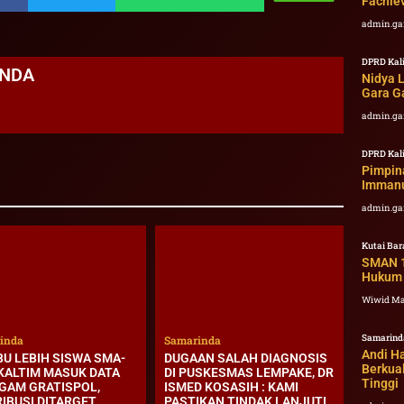
Fachlev
admin.ga
DPRD Kal
ANDA
Nidya 
Gara G
admin.ga
DPRD Kal
Pimpina
Immanu
admin.ga
Kutai Bar
SMAN 1
Hukum 
Wiwid M
Samarind
inda
Samarinda
Andi H
BU LEBIH SISWA SMA-
DUGAAN SALAH DIAGNOSIS
Berkual
KALTIM MASUK DATA
DI PUSKESMAS LEMPAKE, DR
Tinggi
GAM GRATISPOL,
ISMED KOSASIH : KAMI
RIBUSI DITARGET
PASTIKAN TINDAK LANJUTI