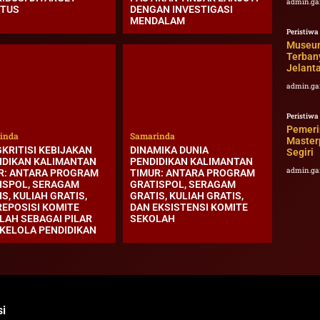
admin.ga
TUS
DENGAN INVESTIGASI
MENDALAM
Peristiwa
Museum
Terban
Jelant
admin.ga
Peristiwa
Pemeri
inda
Samarinda
Master
KRITISI KEBIJAKAN
DINAMIKA DUNIA
Segiri
IDIKAN KALIMANTAN
PENDIDIKAN KALIMANTAN
admin.ga
R: ANTARA PROGRAM
TIMUR: ANTARA PROGRAM
ISPOL, SERAGAM
GRATISPOL, SERAGAM
S, KULIAH GRATIS,
GRATIS, KULIAH GRATIS,
REPOSISI KOMITE
DAN EKSISTENSI KOMITE
LAH SEBAGAI PILAR
SEKOLAH
 KELOLA PENDIDIKAN
i