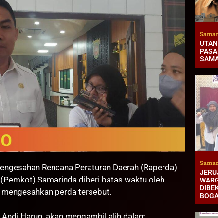
Samar
UTAN
PASAR
SAMA
Samar
gesahan Rencana Peraturan Daerah (Raperda)
JERUJ
(Pemkot) Samarinda diberi batas waktu oleh
WARG
DIBEK
 mengesahkan perda tersebut.
BOG
, Andi Harun, akan mengambil alih dalam