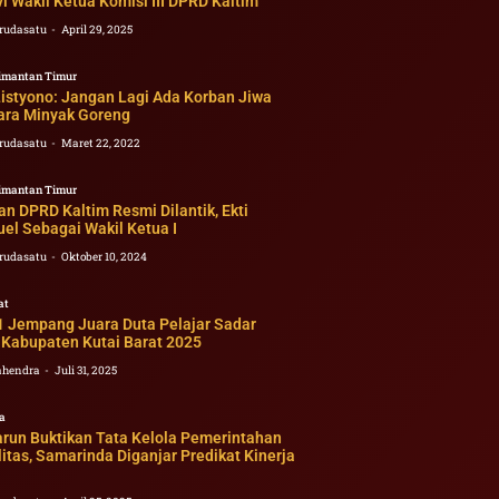
i Wakil Ketua Komisi III DPRD Kaltim
rudasatu
April 29, 2025
imantan Timur
Listyono: Jangan Lagi Ada Korban Jiwa
ara Minyak Goreng
rudasatu
Maret 22, 2022
imantan Timur
n DPRD Kaltim Resmi Dilantik, Ekti
el Sebagai Wakil Ketua I
rudasatu
Oktober 10, 2024
at
 Jempang Juara Duta Pelajar Sadar
Kabupaten Kutai Barat 2025
ahendra
Juli 31, 2025
a
arun Buktikan Tata Kelola Pemerintahan
itas, Samarinda Diganjar Predikat Kinerja