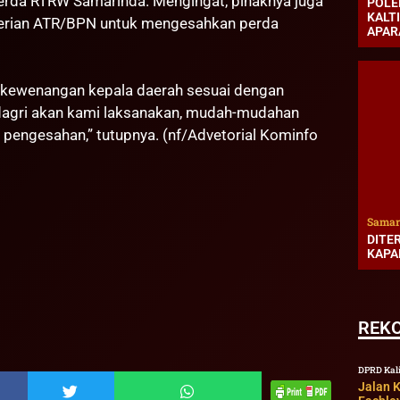
rda RTRW Samarinda. Mengingat, pihaknya juga
POLE
KALT
terian ATR/BPN untuk mengesahkan perda
APAR
i kewenangan kepala daerah sesuai dengan
dagri akan kami laksanakan, mudah-mudahan
n pengesahan,” tutupnya. (nf/Advetorial Kominfo
Samar
DITE
KAPA
REK
DPRD Kal
Jalan K