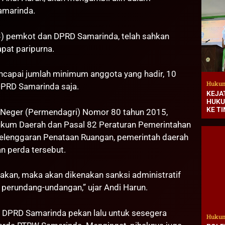
amarinda.
) pemkot dan DPRD Samarinda, telah sahkan
pat paripurna.
encapai jumlah minimum anggota yang hadir, 10
Hukum
DPRD Samarinda saja.
KEJA
HUKU
KE T
m Neger (Permendagri) Nomor 80 tahun 2015,
um Daerah dan Pasal 82 Peraturan Pemerintahan
yelenggaran Penataan Ruangan, pemerintah daerah
 perda tersebut.
nakan, maka akan dikenakan sanksi administratif
 perundang-undangan,” ujar Andi Harun.
ti DPRD Samarinda pekan lalu untuk sesegera
Hukum