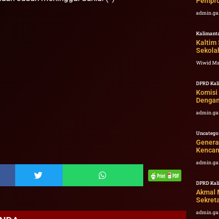
Pempro
admin.ga
Kalimant
Kaltim
Sekolah
Wiwid M
DPRD Kal
Komisi
Dengan
admin.ga
Uncatego
Genera
Kencan
admin.ga
DPRD Kal
Akmal M
Sekret
admin.ga