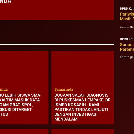
ANDA
DPRD Kot
Pariwi
Masih 
admin.ga
DPRD Kot
Surian
Peremaj
admin.ga
inda
Samarinda
BU LEBIH SISWA SMA-
DUGAAN SALAH DIAGNOSIS
KALTIM MASUK DATA
DI PUSKESMAS LEMPAKE, DR
GAM GRATISPOL,
ISMED KOSASIH : KAMI
RIBUSI DITARGET
PASTIKAN TINDAK LANJUTI
TUS
DENGAN INVESTIGASI
MENDALAM