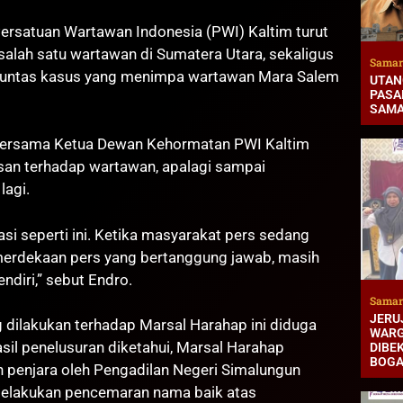
ersatuan Wartawan Indonesia (PWI) Kaltim turut
ah satu wartawan di Sumatera Utara, sekaligus
Samar
tuntas kasus yang menimpa wartawan Mara Salem
UTAN
PASAR
SAMA
 bersama Ketua Dewan Kehormatan PWI Kaltim
san terhadap wartawan, apalagi sampai
lagi.
i seperti ini. Ketika masyarakat pers sedang
erdekaan pers yang bertanggung jawab, masih
diri,” sebut Endro.
Samar
JERUJ
dilakukan terhadap Marsal Harahap ini diduga
WARG
asil penelusuran diketahui, Marsal Harahap
DIBEK
BOG
 penjara oleh Pengadilan Negeri Simalungun
melakukan pencemaran nama baik atas