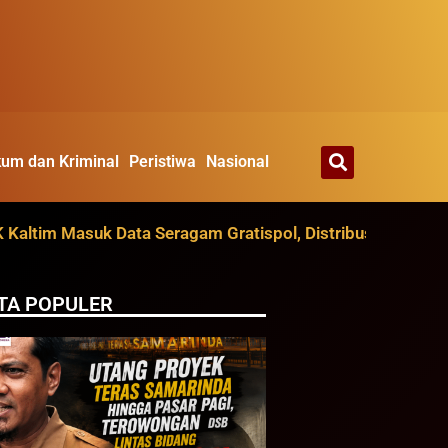
um dan Kriminal
Peristiwa
Nasional
im Masuk Data Seragam Gratispol, Distribusi Ditarget Agu
TA POPULER