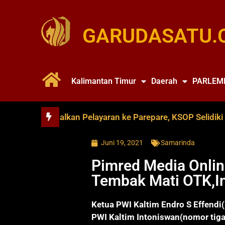
GARUDASATU.
Kalimantan Timur
Daerah
PARLEM
 Soya Batalkan Pelayaran ke Parepare, KSOP Selidiki Duga
Juni 19, 2021
Samarinda
Pimred Media Onlin
Tembak Mati OTK,In
Ketua PWI Kaltim Endro S Effend
PWI Kaltim Intoniswan(nomor tiga