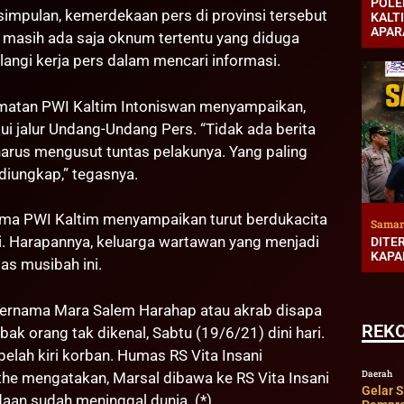
POLE
esimpulan, kemerdekaan pers di provinsi tersebut
KALT
APAR
asih ada saja oknum tertentu yang diduga
ngi kerja pers dalam mencari informasi.
matan PWI Kaltim Intoniswan menyampaikan,
ui jalur Undang-Undang Pers. “Tidak ada berita
arus mengusut tuntas pelakunya. Yang paling
 diungkap,” tegasnya.
ma PWI Kaltim menyampaikan turut berdukacita
Samar
i. Harapannya, keluarga wartawan yang menjadi
DITE
KAPA
as musibah ini.
 bernama Mara Salem Harahap atau akrab disapa
REK
ak orang tak dikenal, Sabtu (19/6/21) dini hari.
elah kiri korban. Humas RS Vita Insani
Daerah
he mengatakan, Marsal dibawa ke RS Vita Insani
Gelar 
daan sudah meninggal dunia. (*)