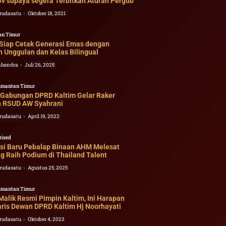
v supaya segera Terbitkan Aturan Pergub
rudasatu
Oktober 18, 2021
an Timur
 Siap Cetak Generasi Emas dengan
 Unggulan dan Kelas Bilingual
ahendra
Juli 26, 2025
imantan Timur
 Gabungan DPRD Kaltim Gelar Raker
 RSUD AW Syahrani
rudasatu
April 19, 2022
rized
si Baru Pebalap Binaan AHM Melesat
g Raih Podium di Thailand Talent
rudasatu
Agustus 25, 2025
imantan Timur
alik Resmi Pimpin Kaltim, Ini Harapan
aris Dewan DPRD Kaltim Hj Noorhayati
rudasatu
Oktober 4, 2023