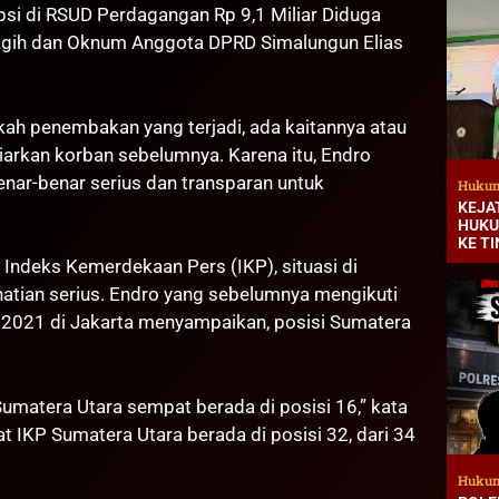
psi di RSUD Perdagangan Rp 9,1 Miliar Diduga
agih dan Oknum Anggota DPRD Simalungun Elias
kah penembakan yang terjadi, ada kaitannya atau
iarkan korban sebelumnya. Karena itu, Endro
nar-benar serius dan transparan untuk
Hukum
KEJA
HUKU
KE T
 Indeks Kemerdekaan Pers (IKP), situasi di
atian serius. Endro yang sebelumnya mengikuti
 2021 di Jakarta menyampaikan, posisi Sumatera
 Sumatera Utara sempat berada di posisi 16,” kata
t IKP Sumatera Utara berada di posisi 32, dari 34
Hukum