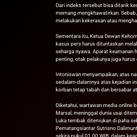
Dari indeks tersebut bisa ditarik k
memang mengkhawatirkan. Sebab, m
melakukan kekerasan atau menghala
Sementara itu, Ketua Dewan Kehor
kasus pers harus dituntaskan melal
seharga nyawa. Aparat keamanan h
penting, otak pelakunya juga harus
Intoniswan menyampaikan, atas na
sedalam-dalamnya atas kejadian in
korban tetap tabah dan bersabar at
Diketahui, wartawan media online
Marsal, meninggal dunia usai ditemb
Luka tembak ditemukan di paha seb
Pematangsiantar Sutrisno Dalimunt
sekira pukul 01.00 WIB, dalam kea