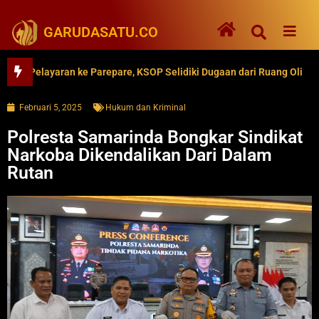
GARUDASATU.CO
Pelayaran ke Parepare, KSOP Selidiki Dugaan dari Ruang Oli
62
Februari 5, 2025
Hukum dan Kriminal
Polresta Samarinda Bongkar Sindikat
Narkoba Dikendalikan Dari Dalam
Rutan