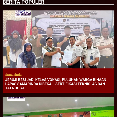
BERITA POPULER
Samarinda
JERUJI BESI JADI KELAS VOKASI, PULUHAN WARGA BINAAN
LAPAS SAMARINDA DIBEKALI SERTIFIKASI TEKNISI AC DAN
TATA BOGA