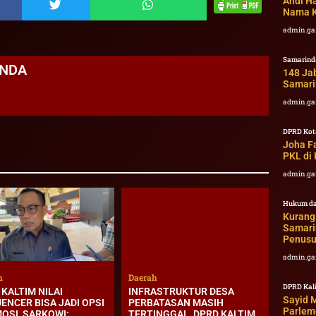
Andi Ha
Nama K
admin.ga
Samarind
ANDA
148 Jab
Samari
admin.ga
DPRD Kot
Joha F
PKL di
admin.ga
Hukum da
Kurang 
Samari
Penusu
admin.ga
h
Daerah
DPRD Kal
KALTIM NILAI
INFRASTRUKTUR DESA
Sayid 
ENCER BISA JADI OPSI
PERBATASAN MASIH
Parlem
OSI, SARKOWI:
TERTINGGAL, DPRD KALTIM