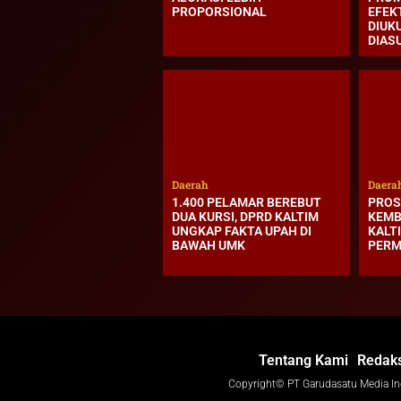
PROPORSIONAL
EFEK
DIUK
DIAS
Daerah
Daera
1.400 PELAMAR BEREBUT
PROS
DUA KURSI, DPRD KALTIM
KEMB
UNGKAP FAKTA UPAH DI
KALT
BAWAH UMK
PER
Tentang Kami
Redaks
Copyright© PT Garudasatu Media I