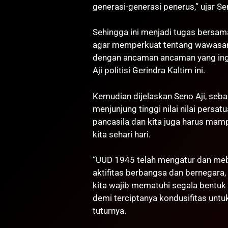
generasi-generasi penerus,” ujar Sen
Sehingga ini menjadi tugas bersa
agar memperkuat tentang wawasan
dengan ancaman ancaman yang ingin
Aji politisi Gerindra Kaltim ini.
Kemudian dijelaskan Seno Aji, seba
menjunjung tinggi nilai nilai persa
pancasila dan kita juga harus ma
kita sehari hari.
“UUD 1945 telah mengatur dan meb
aktifitas berbangsa dan bernegara,
kita wajib mematuhi segala bentuk
demi terciptanya kondusifitas unt
tuturnya.