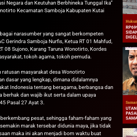
si Negara dan Keutuhan Berbhineka Tunggal Ika”
notirto Kecamatan Samboja Kabupaten Kutai
Hukum
RP69
SIDA
sebagai narasumber yang sangat berkompeten
DIGE
 PAC Gerindra Samboja Nurfis, Ketua RT 01 Mahfud,
T 08 Sujono, Karang Taruna Wonotirto, Kordes
asyarakat, tokoh agama, tokoh pemuda.
 ratusan masyarakat desa Wonotirto
n dasar yang lengkap, dimana didalamnya
akat Indonesia tentang beragama, berbangsa dan
a berhak dan wajib ikut serta dalam upaya
5 Pasal 27 Ayat 3.
Samar
UTAN
PASAR
tal berkembang pesat, sehingga faham-faham yang
SAMA
emakin marak tersebar didunia maya, jika tidak
gsaan maka ini akan menjadi bom waktu buat