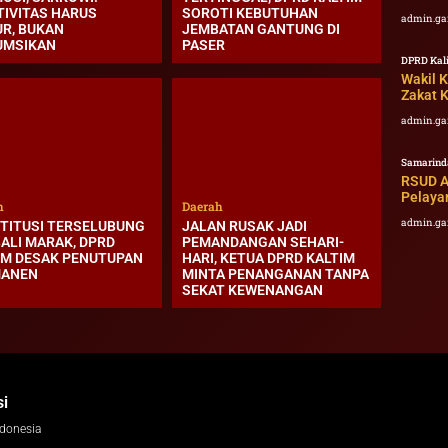
TIVITAS HARUS
SOROTI KEBUTUHAN
admin.ga
UR, BUKAN
JEMBATAN GANTUNG DI
UMSIKAN
PASER
DPRD Kal
Wakil 
Zakat 
admin.ga
Samarind
RSUD A
Pelaya
h
Daerah
admin.ga
TITUSI TERSELUBUNG
JALAN RUSAK JADI
ALI MARAK, DPRD
PEMANDANGAN SEHARI-
IM DESAK PENUTUPAN
HARI, KETUA DPRD KALTIM
MANEN
MINTA PENANGANAN TANPA
SEKAT KEWENANGAN
i
ndonesia