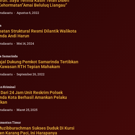
run: Saya Terima Kasih Telah Diberi
ehormatan”Amai Beluluq Liangau”
rudasatu
Agustus 6, 2022
a
atan Struktural Resmi Dilantik Walikota
nda Andi Harun
rudasatu
Mei 14, 2024
a Samarinda
ajal Dukung Pemkot Samarinda Tertibkan
 Kawasan RTH Tepian Mahakam
rudasatu
September 26, 2022
n Kriminal
Dari 24 Jam Unit Reskrim Polsek
nda Kota Berhasil Amankan Pelaku
kan
rudasatu
Maret 25, 2025
imantan Timur
Muzibburachman Sukses Duduk Di Kursi
en Karang Paci, Ini Harapanya