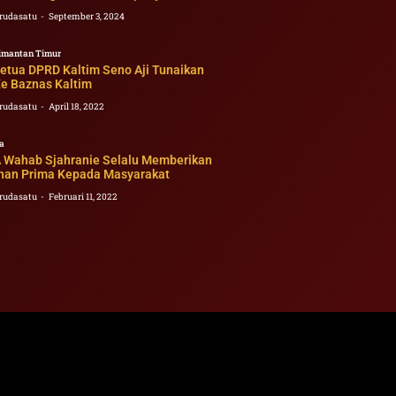
rudasatu
September 3, 2024
imantan Timur
Ketua DPRD Kaltim Seno Aji Tunaikan
Ke Baznas Kaltim
rudasatu
April 18, 2022
a
 Wahab Sjahranie Selalu Memberikan
nan Prima Kepada Masyarakat
rudasatu
Februari 11, 2022