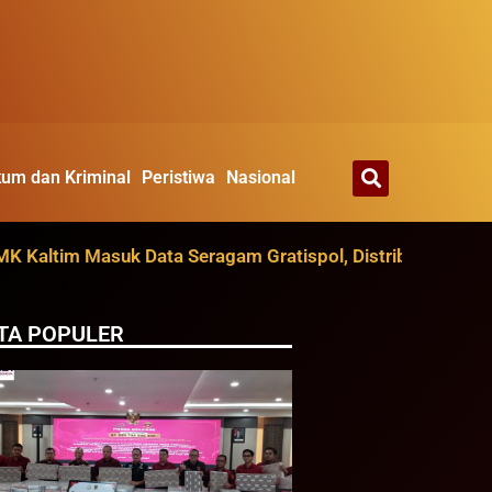
um dan Kriminal
Peristiwa
Nasional
tim Masuk Data Seragam Gratispol, Distribusi Ditarget Ag
TA POPULER