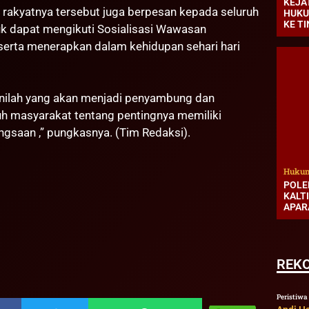
KEJA
 rakyatnya tersebut juga berpesan kepada seluruh
HUKU
KE T
uk dapat mengikuti Sosialisasi Wawasan
serta menerapkan dalam kehidupan sehari hari
inilah yang akan menjadi penyambung dan
h masyarakat tentang pentingnya memiliki
saan ,” pungkasnya. (Tim Redaksi).
Hukum
POLE
KALT
APAR
REK
Peristiwa