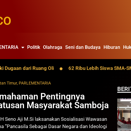
CO
ENTARIA
Politik
Olahraga
Seni dan Budaya
Hiburan
Huk
gaan dari Ruang Oli
62 Ribu Lebih Siswa SMA-SMK Kal
tan Timur
,
PARLEMENTARIA
BERI
Pemahaman Pentingnya
atusan Masyarakat Samboja
H Seno Aji M.Si laksanakan Sosialisasi Wawasan
 ”Pancasila Sebagai Dasar Negara dan Ideologi