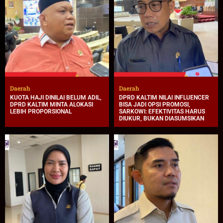
Daerah
Daerah
KUOTA HAJI DINILAI BELUM ADIL,
DPRD KALTIM NILAI INFLUENCER
DPRD KALTIM MINTA ALOKASI
BISA JADI OPSI PROMOSI,
LEBIH PROPORSIONAL
SARKOWI: EFEKTIVITAS HARUS
DIUKUR, BUKAN DIASUMSIKAN