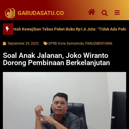
GARUDASATU.CO
ntah Kewajiban Tebus Paket Buku Rp1,6 Juta: “Tidak Ada Paksaan”
September 29, 2022
DPRD Kota Samarinda
,
PARLEMENTARIA
Soal Anak Jalanan, Joko Wiranto
Dorong Pembinaan Berkelanjutan