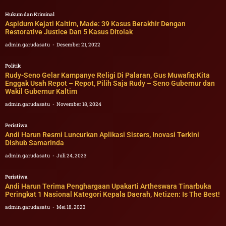
Hukum dan Kriminal
Aspidum Kejati Kaltim, Made: 39 Kasus Berakhir Dengan
Restorative Justice Dan 5 Kasus Ditolak
admin.garudasatu
Desember 21, 2022
Politik
Rudy-Seno Gelar Kampanye Religi Di Palaran, Gus Muwafiq:Kita
Enggak Usah Repot – Repot, Pilih Saja Rudy – Seno Gubernur dan
Wakil Gubernur Kaltim
admin.garudasatu
November 18, 2024
Peristiwa
Andi Harun Resmi Luncurkan Aplikasi Sisters, Inovasi Terkini
Dishub Samarinda
admin.garudasatu
Juli 24, 2023
Peristiwa
Andi Harun Terima Penghargaan Upakarti Artheswara Tinarbuka
Peringkat 1 Nasional Kategori Kepala Daerah, Netizen: Is The Best!
admin.garudasatu
Mei 18, 2023