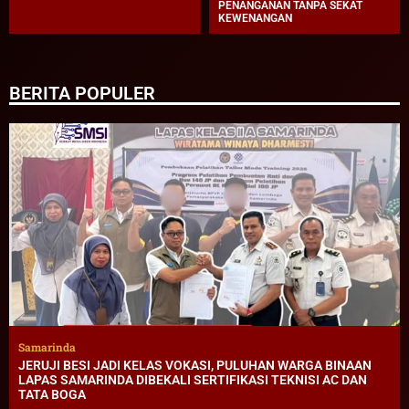
PENANGANAN TANPA SEKAT
KEWENANGAN
BERITA POPULER
Samarinda
JERUJI BESI JADI KELAS VOKASI, PULUHAN WARGA BINAAN
LAPAS SAMARINDA DIBEKALI SERTIFIKASI TEKNISI AC DAN
TATA BOGA