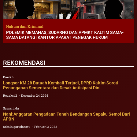
Hukum dan Kriminal
POLEMIK MEMANAS, SUDARNO DAN APMKT KALTIM SAMA-
SAMA DATANGI KANTOR APARAT PENEGAK HUKUM
REKOMENDASI
Daerah
Longsor KM 28 Batuah Kembali Terjadi, DPRD Kaltim Soroti
Penanganan Sementara dan Desak Antisipasi Dini
Redaksi 2
Desember 24, 2025
Samarinda
Nani:Anggaran Pengadaan Tanah Bendungan Sepaku Semoi Dari
APBN
admin.garudasatu
Februari 3, 2022