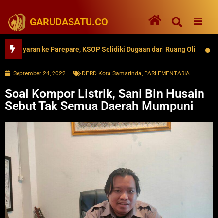
GARUDASATU.CO
yaran ke Parepare, KSOP Selidiki Dugaan dari Ruang Oli
62 Ri
September 24, 2022
DPRD Kota Samarinda
,
PARLEMENTARIA
Soal Kompor Listrik, Sani Bin Husain
Sebut Tak Semua Daerah Mumpuni