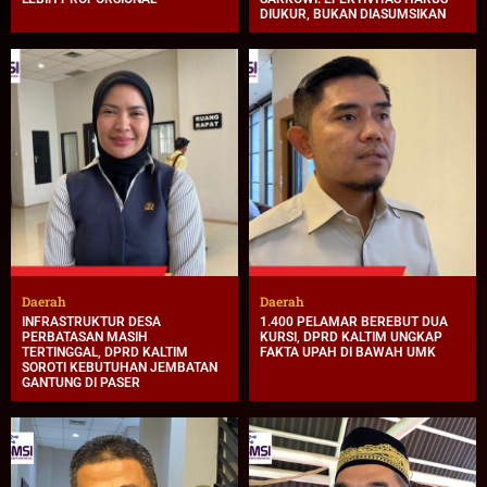
DIUKUR, BUKAN DIASUMSIKAN
Daerah
Daerah
INFRASTRUKTUR DESA
1.400 PELAMAR BEREBUT DUA
PERBATASAN MASIH
KURSI, DPRD KALTIM UNGKAP
TERTINGGAL, DPRD KALTIM
FAKTA UPAH DI BAWAH UMK
SOROTI KEBUTUHAN JEMBATAN
GANTUNG DI PASER