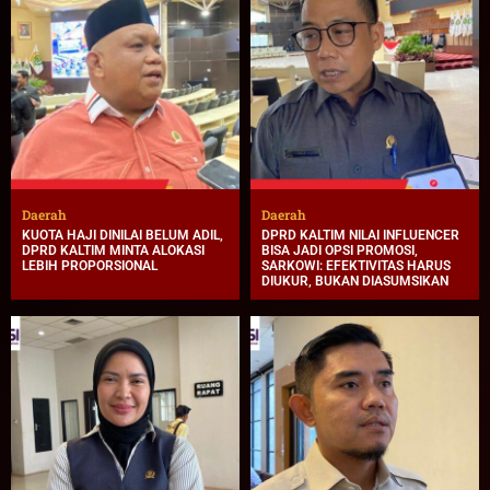
Daerah
Daerah
KUOTA HAJI DINILAI BELUM ADIL,
DPRD KALTIM NILAI INFLUENCER
DPRD KALTIM MINTA ALOKASI
BISA JADI OPSI PROMOSI,
LEBIH PROPORSIONAL
SARKOWI: EFEKTIVITAS HARUS
DIUKUR, BUKAN DIASUMSIKAN