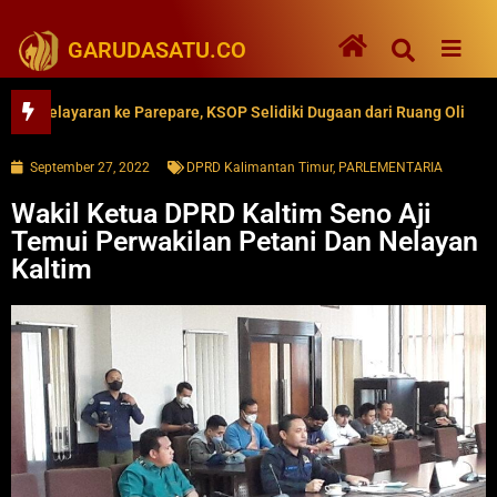
GARUDASATU.CO
elayaran ke Parepare, KSOP Selidiki Dugaan dari Ruang Oli
62
September 27, 2022
DPRD Kalimantan Timur
,
PARLEMENTARIA
Wakil Ketua DPRD Kaltim Seno Aji
Temui Perwakilan Petani Dan Nelayan
Kaltim