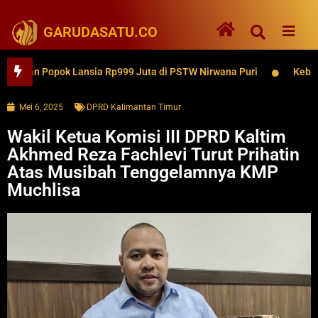
GARUDASATU.CO
n Popok Lansia Rp999 Juta di PSTW Nirwana Puri
Kebakaran K
Mei 6, 2025
DPRD Kalimantan Timur
Wakil Ketua Komisi III DPRD Kaltim
Akhmed Reza Fachlevi Turut Prihatin
Atas Musibah Tenggelamnya KMP
Muchlisa