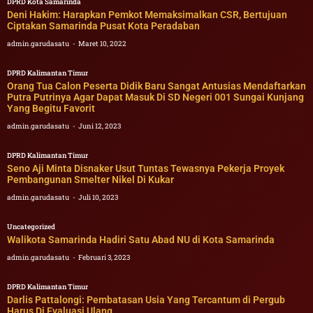
DPRD Kota Samarinda
Deni Hakim: Harapkan Pemkot Memaksimalkan CSR, Bertujuan
Ciptakan Samarinda Pusat Kota Peradaban
admin.garudasatu
Maret 10, 2022
DPRD Kalimantan Timur
Orang Tua Calon Peserta Didik Baru Sangat Antusias Mendaftarkan
Putra Putrinya Agar Dapat Masuk Di SD Negeri 001 Sungai Kunjang
Yang Begitu Favorit
admin.garudasatu
Juni 12, 2023
DPRD Kalimantan Timur
Seno Aji Minta Disnaker Usut Tuntas Tewasnya Pekerja Proyek
Pembangunan Smelter Nikel Di Kukar
admin.garudasatu
Juli 10, 2023
Uncategorized
Walikota Samarinda Hadiri Satu Abad NU di Kota Samarinda
admin.garudasatu
Februari 3, 2023
DPRD Kalimantan Timur
Darlis Pattalongi: Pembatasan Usia Yang Tercantum di Pergub
Harus Di Evaluasi Ulang