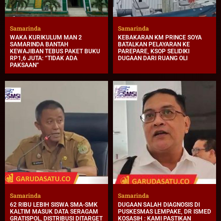
Samarinda
Samarinda
WAKA KURIKULUM MAN 2
KEBAKARAN KM PRINCE SOYA
SAMARINDA BANTAH
BATALKAN PELAYARAN KE
KEWAJIBAN TEBUS PAKET BUKU
PAREPARE, KSOP SELIDIKI
RP1,6 JUTA: “TIDAK ADA
DUGAAN DARI RUANG OLI
PAKSAAN”
Samarinda
Samarinda
62 RIBU LEBIH SISWA SMA-SMK
DUGAAN SALAH DIAGNOSIS DI
KALTIM MASUK DATA SERAGAM
PUSKESMAS LEMPAKE, DR ISMED
GRATISPOL, DISTRIBUSI DITARGET
KOSASIH : KAMI PASTIKAN