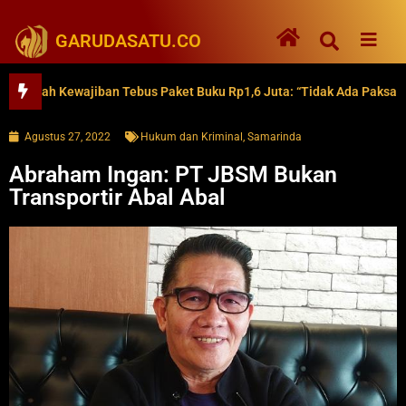
GARUDASATU.CO
h Kewajiban Tebus Paket Buku Rp1,6 Juta: “Tidak Ada Paksaan”
Agustus 27, 2022
Hukum dan Kriminal
,
Samarinda
Abraham Ingan: PT JBSM Bukan
Transportir Abal Abal