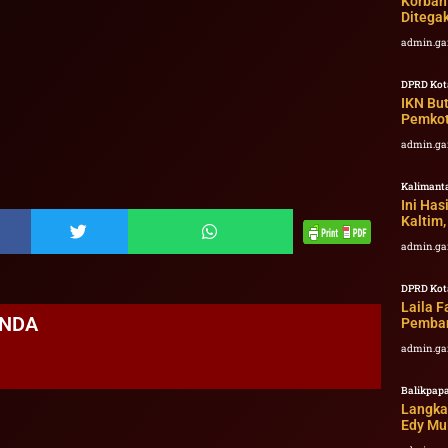
Korban
Ditega
admin.ga
DPRD Kot
IKN Bu
Pemkot
admin.ga
Kalimant
Ini Has
Kaltim
admin.ga
DPRD Kot
Laila 
ANDA
Pemban
admin.ga
Balikpap
Langka
Edy Mul