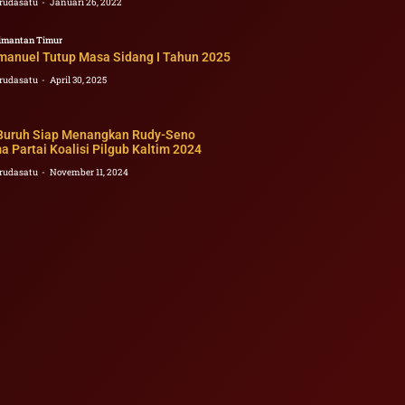
rudasatu
Januari 26, 2022
imantan Timur
mmanuel Tutup Masa Sidang I Tahun 2025
rudasatu
April 30, 2025
 Buruh Siap Menangkan Rudy-Seno
 Partai Koalisi Pilgub Kaltim 2024
rudasatu
November 11, 2024