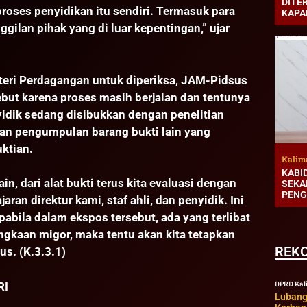
DITE
proses penyidikan itu sendiri. Termasuk para
KAPA
gilan pihak yang di luar kepentingan,” ujar
eri Perdagangan untuk diperiksa, JAM-Pidsus
but karena proses masih berjalan dan tentunya
yidik sedang disibukkan dengan penelitian
atan pengumpulan barang bukti lain yang
ktian.
Kalim
KABI
n, dari alat bukti terus kita evaluasi dengan
SEKA
PENG
aran direktur kami, staf ahli, dan penyidik. Ini
abila dalam ekspos tersebut, ada yang terlibat
ngkaan migor, maka tentu akan kita tetapkan
REK
us. (K.3.3.1)
DPRD Kal
RI
Lubang