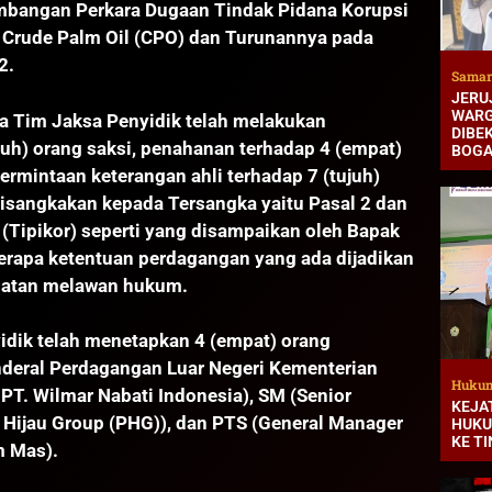
bangan Perkara Dugaan Tindak Pidana Korupsi
 Crude Palm Oil (CPO) dan Turunannya pada
2.
Samar
JERUJ
WARG
Tim Jaksa Penyidik telah melakukan
DIBEK
luh) orang saksi, penahanan terhadap 4 (empat)
BOG
rmintaan keterangan ahli terhadap 7 (tujuh)
g disangkakan kepada Tersangka yaitu Pasal 2 dan
 (Tipikor) seperti yang disampaikan oleh Bapak
erapa ketentuan perdagangan yang ada dijadikan
buatan melawan hukum.
yidik telah menetapkan 4 (empat) orang
nderal Perdagangan Luar Negeri Kementerian
Hukum
PT. Wilmar Nabati Indonesia), SM (Senior
KEJA
 Hijau Group (PHG)), dan PTS (General Manager
HUKU
KE T
m Mas).