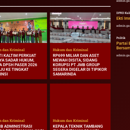
admin.ga
DPRD Kal
Ekti I
admin.ga
Politik
Partai
Bersama
 dan Kriminal
Hukum dan Kriminal
TI KALTIM PERKUAT
RP699 MILIAR DAN ASET
admin.ga
YA SADAR HUKUM,
MEWAH DISITA, SIDANG
A DPSH PASER 2026
KORUPSI PT JMB GROUP
JU KE TINGKAT
SEGERA DIGELAR DI TIPIKOR
INSI
SAMARINDA
 dan Kriminal
Hukum dan Kriminal
IB ADMINISTRASI
KEPALA TEKNIK TAMBANG