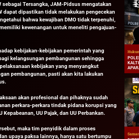
W sebagai Tersangka, JAM-Pidsus mengatakan
W dapat dipastikan tidak melakukan pengecekan
mengetahui bahwa kewajiban DMO tidak terpenuhi,
 memiliki kewenangan untuk meneliti pengajuan-
hadap kebijakan-kebijakan pemerintah yang
Hukum
POLE
ng bagi kelangsungan pembangunan sehingga
KALT
 pelaksanaan kebijakan yang menyangkut
APAR
gan pembangunan, pasti akan kita lakukan
us.
ksaan akan profesional dan pihaknya sudah
an perkara-perkara tindak pidana korupsi yang
 UU Kepabeanan, UU Pajak, dan UU Perbankan.
ersebut, maka tim penyidik dalam proses
Samar
an upaya paksa lainnya, hanya satu bertumpu