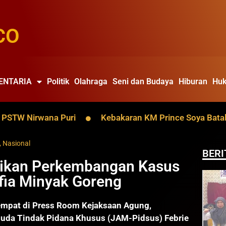
CO
ENTARIA
Politik
Olahraga
Seni dan Budaya
Hiburan
Huk
W Nirwana Puri
Kebakaran KM Prince Soya Batalkan Pe
,
Nasional
BERI
ikan Perkembangan Kasus
fia Minyak Goreng
at di Press Room Kejaksaan Agung,
uda Tindak Pidana Khusus (JAM-Pidsus) Febrie