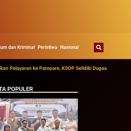
um dan Kriminal
Peristiwa
Nasional
layaran ke Parepare, KSOP Selidiki Dugaan dari Ruang Oli
TA POPULER