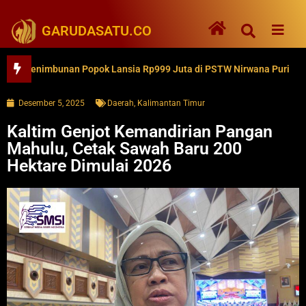
GARUDASATU.CO
enimbunan Popok Lansia Rp999 Juta di PSTW Nirwana Puri
Keb
Desember 5, 2025
Daerah
,
Kalimantan Timur
Kaltim Genjot Kemandirian Pangan
Mahulu, Cetak Sawah Baru 200
Hektare Dimulai 2026