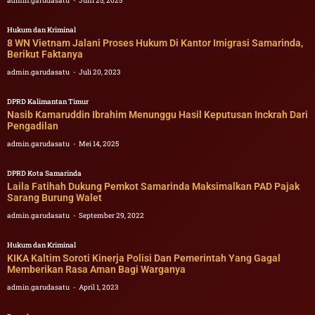
admin.garudasatu
Juni 25, 2025
Hukum dan Kriminal
8 WN Vietnam Jalani Proses Hukum Di Kantor Imigrasi Samarinda,
Berikut Faktanya
admin.garudasatu
Juli 20, 2023
DPRD Kalimantan Timur
Nasib Kamaruddin Ibrahim Menunggu Hasil Keputusan Inckrah Dari
Pengadilan
admin.garudasatu
Mei 14, 2025
DPRD Kota Samarinda
Laila Fatihah Dukung Pemkot Samarinda Maksimalkan PAD Pajak
Sarang Burung Walet
admin.garudasatu
September 29, 2022
Hukum dan Kriminal
KIKA Kaltim Soroti Kinerja Polisi Dan Pemerintah Yang Gagal
Memberikan Rasa Aman Bagi Warganya
admin.garudasatu
April 1, 2023