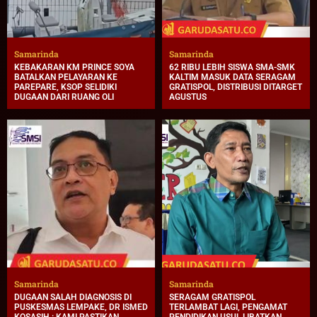
Samarinda
Samarinda
KEBAKARAN KM PRINCE SOYA
62 RIBU LEBIH SISWA SMA-SMK
BATALKAN PELAYARAN KE
KALTIM MASUK DATA SERAGAM
PAREPARE, KSOP SELIDIKI
GRATISPOL, DISTRIBUSI DITARGET
DUGAAN DARI RUANG OLI
AGUSTUS
Samarinda
Samarinda
DUGAAN SALAH DIAGNOSIS DI
SERAGAM GRATISPOL
PUSKESMAS LEMPAKE, DR ISMED
TERLAMBAT LAGI, PENGAMAT