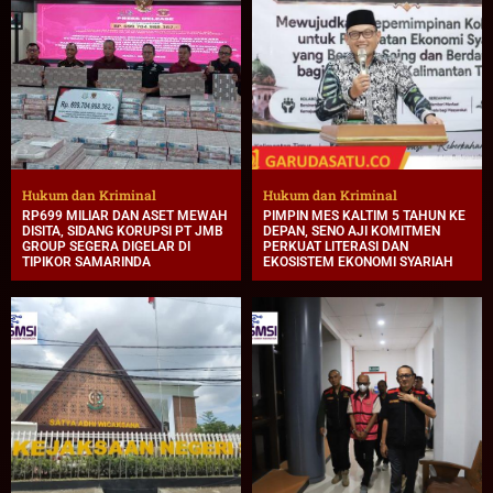
Hukum dan Kriminal
Hukum dan Kriminal
RP699 MILIAR DAN ASET MEWAH
PIMPIN MES KALTIM 5 TAHUN KE
DISITA, SIDANG KORUPSI PT JMB
DEPAN, SENO AJI KOMITMEN
GROUP SEGERA DIGELAR DI
PERKUAT LITERASI DAN
TIPIKOR SAMARINDA
EKOSISTEM EKONOMI SYARIAH