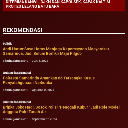
DITERIMA KANWIL DJKN DAN KAPOLSEK, KAPAK KALTIM
PROTES LELANG BATU BARA
REKOMENDASI
Politik
Andi Harun:Saya Harus Menjaga Kepercayaan Masyarakat
Samarinda, Jadi Belum Berfikir Maju Pilgub
admin.garudasatu
Juni 5, 2022
Hukum dan Kriminal
Polresta Samarinda Amankan 66 Tersangka Kasus
Penyalahgunaan Narkotika
admin.garudasatu
Agustus 15, 2025
Hukum dan Kriminal
Bripka Joko Hadi, Sosok Polisi “Penggali Kubur “Jadi Role Model
Anggota Polri Tanah Air
admin.garudasatu
September 7, 2024