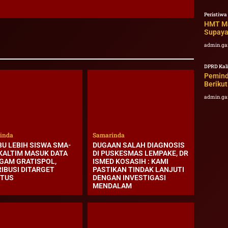
Peristiwa
HMT Ma
Supaya
admin.ga
DPRD Kal
Pemind
Beriku
admin.ga
inda
Samarinda
BU LEBIH SISWA SMA-
DUGAAN SALAH DIAGNOSIS
KALTIM MASUK DATA
DI PUSKESMAS LEMPAKE, DR
GAM GRATISPOL,
ISMED KOSASIH : KAMI
RIBUSI DITARGET
PASTIKAN TINDAK LANJUTI
TUS
DENGAN INVESTIGASI
MENDALAM