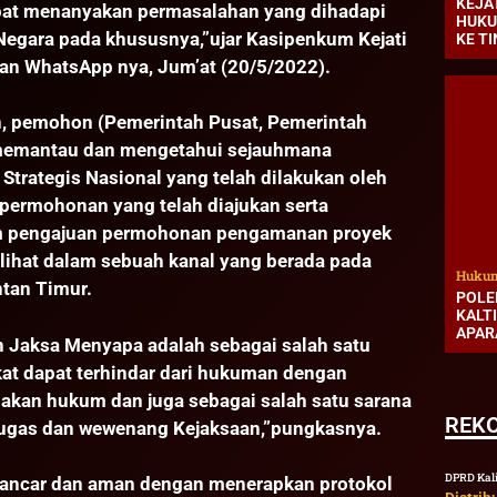
KEJA
pat menanyakan permasalahan yang dihadapi
HUKU
Negara pada khususnya,”ujar Kasipenkum Kejati
KE T
an WhatsApp nya, Jum’at (20/5/2022).
n, pemohon (Pemerintah Pusat, Pemerintah
memantau dan mengetahui sejauhmana
rategis Nasional yang telah dilakukan oleh
 permohonan yang telah diajukan serta
m pengajuan permohonan pengamanan proyek
ilihat dalam sebuah kanal yang berada pada
Hukum
tan Timur.
POLE
KALT
APAR
n Jaksa Menyapa adalah sebagai salah satu
at dapat terhindar dari hukuman dengan
akan hukum dan juga sebagai salah satu sarana
REK
tugas dan wewenang Kejaksaan,”pungkasnya.
DPRD Kal
lancar dan aman dengan menerapkan protokol