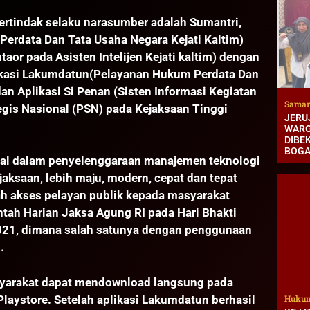
bertindak selaku narasumber adalah Sumantri,
Perdata Dan Tata Usaha Negara Kejati Kaltim)
aor pada Asisten Intelijen Kejati kaltim) dengan
ikasi Lakumdatun(Pelayanan Hukum Perdata Dan
dan Aplikasi Si Penan (Sisten Informasi Kegiatan
Samar
is Nasional (PSN) pada Kejaksaan Tinggi
JERUJ
WARG
DIBEK
BOG
al dalam penyelenggaraan manajemen teknologi
jaksaan, lebih maju, modern, cepat dan tepat
h akses pelayan publik kepada masyarakat
ntah Harian Jaksa Agung RI pada Hari Bhakti
2021, dimana salah satunya dengan penggunaan
.
syarakat dapat mendownload langsung pada
laystore. Setelah aplikasi Lakumdatun berhasil
Hukum