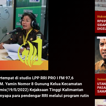
Hukum
RP69
SIDA
DIGE
mpat di studio LPP RRI PRO I FM 97,6
Samar
 M. Yamin Nomor 8 Gunung Kelua Kecamatan
UTAN
PASAR
mis(19/5/2022) Kejaksaan Tinggi Kalimantan
SAMA
yapa para pendengar RRI melalui program rutin