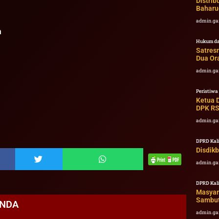
Distri
Baharu
admin.ga
m
Hukum da
Satres
Dua Or
admin.ga
Peristiwa
Ketua 
DPK RS
admin.ga
DPRD Kal
Disdik
admin.ga
DPRD Kal
Masyar
Sambut
ANDA
admin.ga