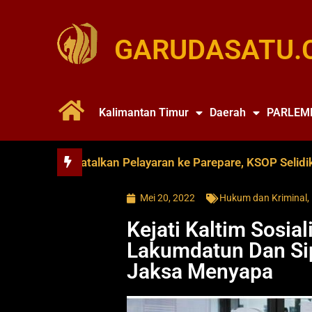
GARUDASATU.
Kalimantan Timur
Daerah
PARLEM
e Soya Batalkan Pelayaran ke Parepare, KSOP Selidiki Dug
Mei 20, 2022
Hukum dan Kriminal
,
Kejati Kaltim Sosial
Lakumdatun Dan Si
Jaksa Menyapa