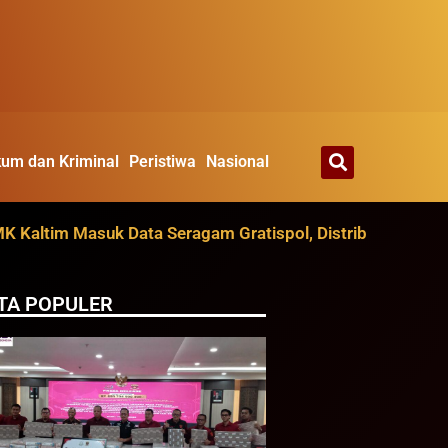
um dan Kriminal
Peristiwa
Nasional
im Masuk Data Seragam Gratispol, Distribusi Ditarget Agu
TA POPULER