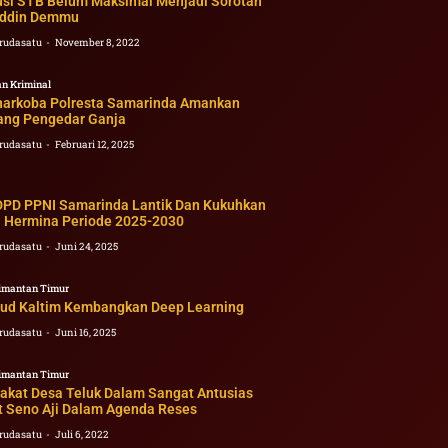
busi STB Belum Maksimal Menjadi Sorotan
ddin Demmu
rudasatu
November 8, 2022
n Kriminal
narkoba Polresta Samarinda Amankan
ang Pengedar Ganja
rudasatu
Februari 12, 2025
DPD PPNI Samarinda Lantik Dan Kukuhkan
 Hermina Periode 2025-2030
rudasatu
Juni 24, 2025
imantan Timur
bud Kaltim Kembangkan Deep Learning
rudasatu
Juni 16, 2025
imantan Timur
akat Desa Teluk Dalam Sangat Antusias
 Seno Aji Dalam Agenda Reses
rudasatu
Juli 6, 2022