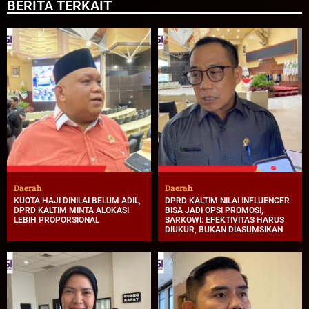
BERITA TERKAIT
Daerah
Daerah
KUOTA HAJI DINILAI BELUM ADIL,
DPRD KALTIM NILAI INFLUENCER
DPRD KALTIM MINTA ALOKASI
BISA JADI OPSI PROMOSI,
LEBIH PROPORSIONAL
SARKOWI: EFEKTIVITAS HARUS
DIUKUR, BUKAN DIASUMSIKAN