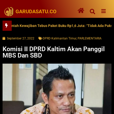
GARUDASATU.CO
tah Kewajiban Tebus Paket Buku Rp1,6 Juta: “Tidak Ada Paksaan”
September 27, 2022
DPRD Kalimantan Timur
,
PARLEMENTARIA
Komisi II DPRD Kaltim Akan Panggil
MBS Dan SBD