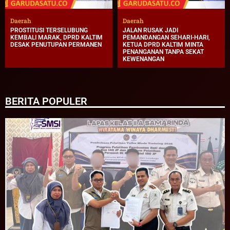
Daerah
Daerah
PROSTITUSI TERSELUBUNG
JALAN RUSAK JADI
KEMBALI MARAK, DPRD KALTIM
PEMANDANGAN SEHARI-HARI,
DESAK PENUTUPAN PERMANEN
KETUA DPRD KALTIM MINTA
PENANGANAN TANPA SEKAT
KEWENANGAN
BERITA POPULER