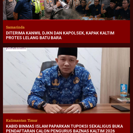
Samarinda
DITERIMA KANWIL DJKN DAN KAPOLSEK, KAPAK KALTIM
PROTES LELANG BATU BARA
Kalimantan Timur
KABID BINMAS ISLAM PAPARKAN TUPOKSI SEKALIGUS BUKA
PENDAFTARAN CALON PENGURUS BAZNAS KALTIM 2026