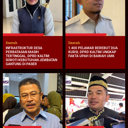
Daerah
Daerah
INFRASTRUKTUR DESA
1.400 PELAMAR BEREBUT DUA
PERBATASAN MASIH
KURSI, DPRD KALTIM UNGKAP
TERTINGGAL, DPRD KALTIM
FAKTA UPAH DI BAWAH UMK
SOROTI KEBUTUHAN JEMBATAN
GANTUNG DI PASER