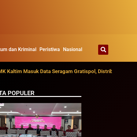
um dan Kriminal
Peristiwa
Nasional
im Masuk Data Seragam Gratispol, Distribusi Ditarget Ag
TA POPULER