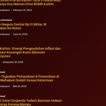
omisi II DPRD Kaltim Turut Prihatin Atas
nnya Dua Mantan Dirut BUMD Kaltim
rudasatu
Februari 10, 2023
n Kriminal
 Negara Senilai Rp10 Miliar, W
oskan Ke Rutan
rudasatu
Juni 16, 2023
altim: Sinergi Pengendalian Inflasi dan
lisasi Keuangan Kunci Ekonomi
anjutan
2
Desember 18, 2025
rized
o Tegaskan Pemanduan & Penundaan di
 Mahakam Sudah Sesuai Ketentuan
rudasatu
Mei 31, 2025
rized
ji Gelar Sosperda Terkait Bantuan Hukum
warga Kurang Mampu