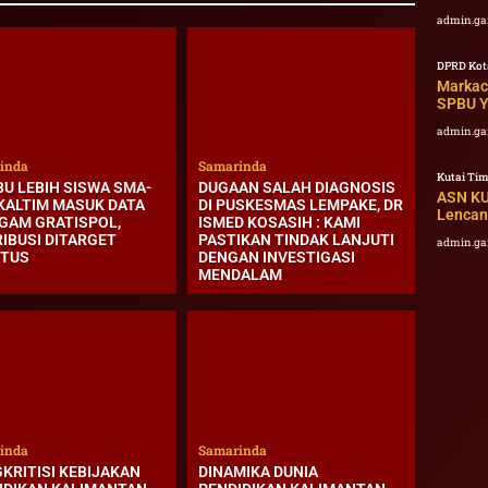
admin.ga
DPRD Kot
Markac
SPBU Y
admin.ga
inda
Samarinda
Kutai Tim
BU LEBIH SISWA SMA-
DUGAAN SALAH DIAGNOSIS
ASN KU
KALTIM MASUK DATA
DI PUSKESMAS LEMPAKE, DR
Lencana
GAM GRATISPOL,
ISMED KOSASIH : KAMI
RIBUSI DITARGET
PASTIKAN TINDAK LANJUTI
admin.ga
TUS
DENGAN INVESTIGASI
MENDALAM
inda
Samarinda
KRITISI KEBIJAKAN
DINAMIKA DUNIA