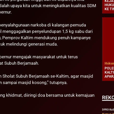
KEJA
HUKU
adalah upaya kita untuk meningkatkan kualitas SDM
KE T
bernur.
 penyalahgunaan narkoba di kalangan pemuda
asil menggagalkan penyelundupan 1,5 kg sabu dari
itu, Pemprov Kaltim mendukung penuh kampanye
ntuk melindungi generasi muda.
bernur mengajak masyarakat untuk terus
at Subuh Berjamaah.
Hukum
POLE
KALT
Sholat Subuh Berjamaah se-Kaltim, agar masjid
APAR
n sampai masjid kosong,” tutupnya.
ung khidmat, diiringi doa bersama untuk kemajuan
REK
DPRD Kal