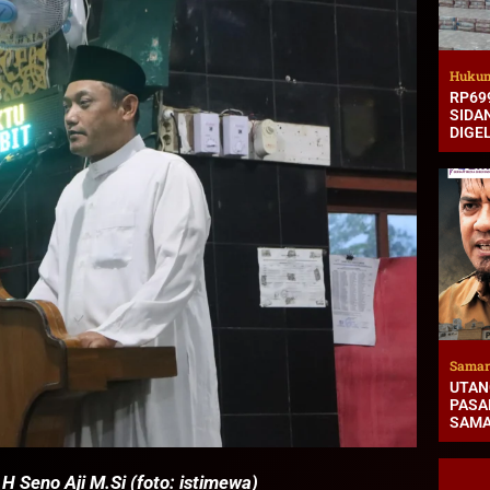
Hukum
RP69
SIDA
DIGE
Samar
UTAN
PASAR
SAMA
H Seno Aji M.Si (foto: istimewa)