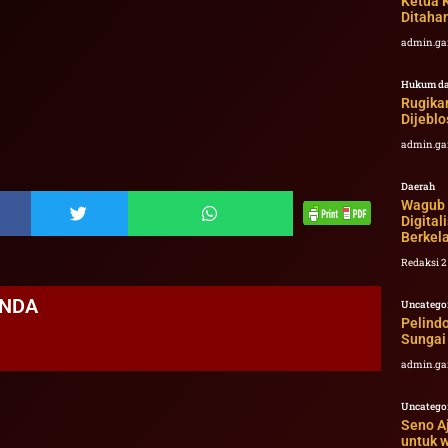
Ketua K
Ditaha
admin.ga
Hukum da
Rugikan
Dijebl
admin.ga
Daerah
Wagub K
Digita
Berkel
Redaksi 
ANDA
Uncatego
Pelind
Sungai
admin.ga
Uncatego
Seno A
untuk 