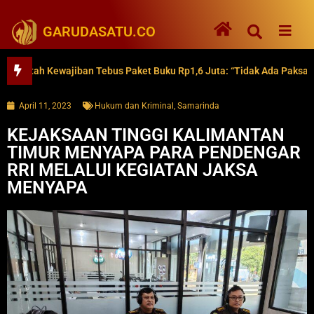
GARUDASATU.CO
h Kewajiban Tebus Paket Buku Rp1,6 Juta: “Tidak Ada Paksaan”
April 11, 2023
Hukum dan Kriminal
,
Samarinda
KEJAKSAAN TINGGI KALIMANTAN
TIMUR MENYAPA PARA PENDENGAR
RRI MELALUI KEGIATAN JAKSA
MENYAPA