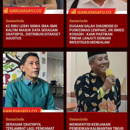
Samarinda
Samarinda
62 RIBU LEBIH SISWA SMA-SMK
DUGAAN SALAH DIAGNOSIS DI
KALTIM MASUK DATA SERAGAM
PUSKESMAS LEMPAKE, DR ISMED
GRATISPOL, DISTRIBUSI DITARGET
KOSASIH : KAMI PASTIKAN
AGUSTUS
TINDAK LANJUTI DENGAN
INVESTIGASI MENDALAM
Samarinda
Samarinda
SERAGAM GRATISPOL
MENGKRITISI KEBIJAKAN
TERLAMBAT LAGI, PENGAMAT
PENDIDIKAN KALIMANTAN TIMUR: