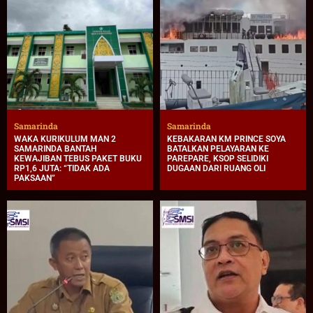
Samarinda
Samarinda
WAKA KURIKULUM MAN 2
KEBAKARAN KM PRINCE SOYA
SAMARINDA BANTAH
BATALKAN PELAYARAN KE
KEWAJIBAN TEBUS PAKET BUKU
PAREPARE, KSOP SELIDIKI
RP1,6 JUTA: “TIDAK ADA
DUGAAN DARI RUANG OLI
PAKSAAN”