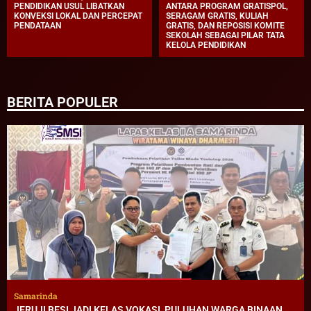
PENDIDIKAN USUL LIBATKAN
ANTARA PROGRAM GRATISPOL,
KONVEKSI LOKAL DAN PERCEPAT
SERAGAM GRATIS, KULIAH
PENDATAAN
GRATIS, DAN REPOSISI KOMITE
SEKOLAH SEBAGAI PILAR TATA
KELOLA PENDIDIKAN
BERITA POPULER
Samarinda
JERUJI BESI JADI KELAS VOKASI, PULUHAN WARGA BINAAN