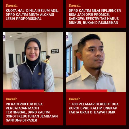
Daerah
Daerah
KUOTA HAJI DINILAI BELUM ADIL,
DPRD KALTIM NILAI INFLUENCER
DPRD KALTIM MINTA ALOKASI
BISA JADI OPSI PROMOSI,
LEBIH PROPORSIONAL
SARKOWI: EFEKTIVITAS HARUS
DIUKUR, BUKAN DIASUMSIKAN
Daerah
Daerah
INFRASTRUKTUR DESA
1.400 PELAMAR BEREBUT DUA
PERBATASAN MASIH
KURSI, DPRD KALTIM UNGKAP
TERTINGGAL, DPRD KALTIM
FAKTA UPAH DI BAWAH UMK
SOROTI KEBUTUHAN JEMBATAN
GANTUNG DI PASER