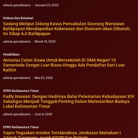
admin.garudasatu
Januari 23, 2022
Hukum dan Kriminal
Sedang Meliput Sidang Kasus Pencabulan Seorang Wartawan
Balikpapan Mendapatkan Kekerasan dan Diancam Akan Dibunuh,
Ini Sikap AJI Balikpapan
admin.garudasatu
Maret 19, 2025
Pendidikan
Antusias Calon Siswa Untuk Bersekolah Di SMA Negeri 10
Samarinda Sangat Luar Biasa Hingga Ada Pendaftar Dari Luar
Kaltim
admin.garudasatu
Mei 22, 2025
DPRD Kalimantan Timur
Fadly Imawan: Dengan Hadirnya Balai Pelestarian Kebudayaan XIV
Sekaligus Menjadi Tonggak Penting Dalam Melestarikan Budaya
Lokal Kalimantan Timur
admin.garudasatu
Juni 4, 2025
DPRD Kalimantan Timur
Sapto Tegaskan Insiden Tertabraknya Jembatan Mahakam I
Adalah Tanggung Jawab KSOP Dan Pelindo