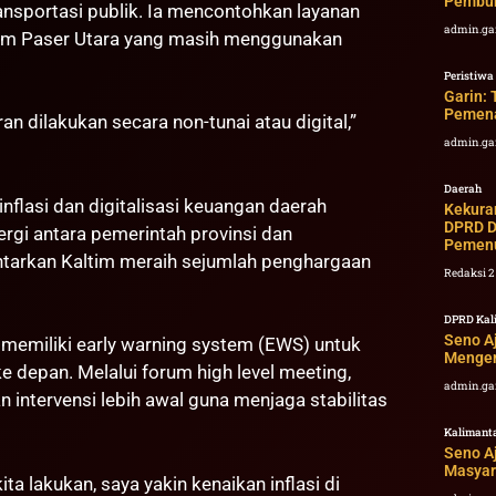
Pembu
ansportasi publik. Ia mencontohkan layanan
admin.ga
am Paser Utara yang masih menggunakan
Peristiwa
Garin: 
Pemen
an dilakukan secara non-tunai atau digital,”
admin.ga
Daerah
nflasi dan digitalisasi keuangan daerah
Kekura
DPRD D
rgi antara pemerintah provinsi dan
Pemen
ntarkan Kaltim meraih sejumlah penghargaan
Redaksi 
DPRD Kal
Seno A
 memiliki early warning system (EWS) untuk
Mengem
e depan. Melalui forum high level meeting,
admin.ga
intervensi lebih awal guna menjaga stabilitas
Kalimant
Seno A
Masyar
ta lakukan, saya yakin kenaikan inflasi di