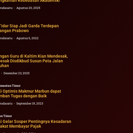
ngkaman Kebebasan Akademik!
rudasatu
Agustus 20, 2025
Tidar Siap Jadi Garda Terdepan
angan Prabowo
rudasatu
Agustus 6, 2022
ngan Guru di Kaltim Kian Mendesak,
esak Disdikbud Susun Peta Jalan
uhan
2
Desember 23, 2025
imantan Timur
ji Optimis Makmur Marbun dapat
ban Tugas dengan Baik
rudasatu
September 19, 2023
an Timur
ji Gelar Sosper Pentingnya Kesadaran
akat Membayar Pajak