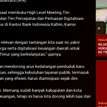
santara (IKN).
i saat membuka High Level Meeting Tim
 dan Tim Percepatan dan Perluasan Digitalisasi
r di Kantor Bank Indonesia Kaltim, Kamis
Hukum
 relevan dengan tantangan kita saat ini, yakni
KEJA
arga serta digitalisasi keuangan daerah untuk
HUKU
KE T
mur yang berkelanjutan,” ujarnya.
kan mendorong arus kedatangan penduduk baru
pan, sehingga kebutuhan layanan publik, termasuk
 yang efisien, harus diantisipasi sejak dini.
nyak. Memang sudah banyak kabupaten dan kota
angan, tetapi ini harus kita dorong lebih luas dan
Hukum