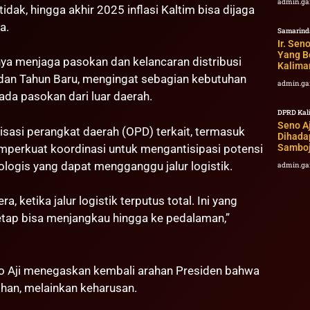
admin.ga
idak, hingga akhir 2025 inflasi Kaltim bisa dijaga
a.
Samarind
Ir. Sen
Yang B
ya menjaga pasokan dan kelancaran distribusi
Kalima
 dan Tahun Baru, mengingat sebagian kebutuhan
admin.ga
da pasokan dari luar daerah.
DPRD Kal
Seno A
nisasi perangkat daerah (OPD) terkait, termasuk
Dihada
Sambo
perkuat koordinasi untuk mengantisipasi potensi
logis yang dapat mengganggu jalur logistik.
admin.ga
a, ketika jalur logistik terputus total. Ini yang
 tetap bisa menjangkau hingga ke pedalaman,”
eno Aji menegaskan kembali arahan Presiden bahwa
ihan, melainkan keharusan.