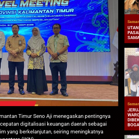
Samar
UTAN
PASAR
SAMA
Samar
JERUJ
WARG
mantan Timur Seno Aji menegaskan pentingnya
DIBEK
ercepatan digitalisasi keuangan daerah sebagai
BOG
m yang berkelanjutan, seiring meningkatnya