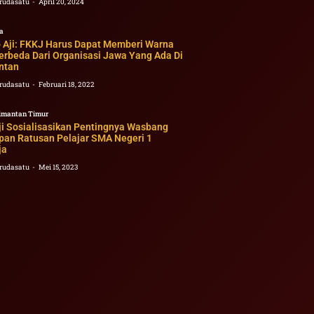
rudasatu
April 20, 2024
a
o Aji: FKKJ Harus Dapat Memberi Warna
erbeda Dari Organisasi Jawa Yang Ada Di
ntan
rudasatu
Februari 18, 2022
imantan Timur
ji Sosialisasikan Pentingnya Wasbang
pan Ratusan Pelajar SMA Negeri 1
ja
rudasatu
Mei 15, 2023