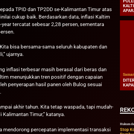
POLE
KALT
kepada TPID dan TP2DD se-Kalimantan Timur atas
APAR
nilai cukup baik. Berdasarkan data, inflasi Kaltim
year tercatat sebesar 2,28 persen, sementara
persen.
 Kita bisa bersama-sama seluruh kabupaten dan
,” ujarnya.
 inflasi terbesar masih berasal dari beras dan
Samar
ltim menunjukkan tren positif dengan capaian
DITE
leh penyerapan hasil panen oleh Bulog sesuai
KAPA
.
ampai akhir tahun. Kita tetap waspada, tapi mudah-
REK
i Kalimantan Timur,” katanya.
Hukum da
ga mendorong percepatan implementasi transaksi
Stop K