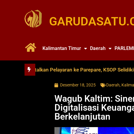
GARUDASATU.
Kalimantan Timur
Daerah
PARLEM
oya Batalkan Pelayaran ke Parepare, KSOP Selidiki Dugaan
Desember 18, 2025
Daerah
,
Kalima
Wagub Kaltim: Siner
Digitalisasi Keuan
Berkelanjutan