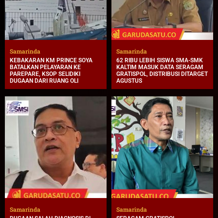
Samarinda
Samarinda
KEBAKARAN KM PRINCE SOYA
62 RIBU LEBIH SISWA SMA-SMK
BATALKAN PELAYARAN KE
KALTIM MASUK DATA SERAGAM
PAREPARE, KSOP SELIDIKI
GRATISPOL, DISTRIBUSI DITARGET
DUGAAN DARI RUANG OLI
AGUSTUS
Samarinda
Samarinda