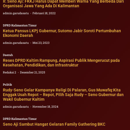
Ir. Seno Aji: FKKJ Harus Dapat Memberi Warna Yang Berbeda Dari
Organisasi Jawa Yang Ada Di Kalimantan
admin.garudasatu
Februari 18, 2022
DPRD Kalimantan Timur
Ketua Pansus LKPj Gubernur, Sutomo Jabir Soroti Pertumbuhan
Ekonomi Daerah
admin.garudasatu
Mei 23, 2023
Daerah
Reses DPRD Kaltim Rampung, Aspirasi Publik Mengerucut pada
Kesehatan, Pendidikan, dan Infrastruktur
Redaksi 2
Desember 21, 2025
Politik
Rudy-Seno Gelar Kampanye Religi Di Palaran, Gus Muwafiq:Kita
Enggak Usah Repot – Repot, Pilih Saja Rudy – Seno Gubernur dan
Wakil Gubernur Kaltim
admin.garudasatu
November 18, 2024
DPRD Kalimantan Timur
Seno Aji Sambut Hangat Gelaran Family Gathering BKC