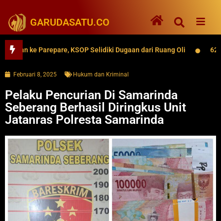
GARUDASATU.CO
 ke Parepare, KSOP Selidiki Dugaan dari Ruang Oli
62 Ribu Le
Februari 8, 2025
Hukum dan Kriminal
Pelaku Pencurian Di Samarinda
Seberang Berhasil Diringkus Unit
Jatanras Polresta Samarinda