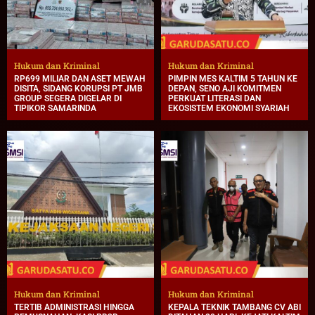
Hukum dan Kriminal
Hukum dan Kriminal
RP699 MILIAR DAN ASET MEWAH
PIMPIN MES KALTIM 5 TAHUN KE
DISITA, SIDANG KORUPSI PT JMB
DEPAN, SENO AJI KOMITMEN
GROUP SEGERA DIGELAR DI
PERKUAT LITERASI DAN
TIPIKOR SAMARINDA
EKOSISTEM EKONOMI SYARIAH
Hukum dan Kriminal
Hukum dan Kriminal
TERTIB ADMINISTRASI HINGGA
KEPALA TEKNIK TAMBANG CV ABI