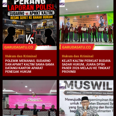
Hukum dan Kriminal
Hukum dan Kriminal
POLEMIK MEMANAS, SUDARNO
KEJATI KALTIM PERKUAT BUDAYA
DAN APMKT KALTIM SAMA-SAMA
SADAR HUKUM, JUARA DPSH
DATANGI KANTOR APARAT
PASER 2026 MELAJU KE TINGKAT
PENEGAK HUKUM
PROVINSI