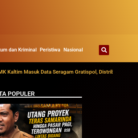
um dan Kriminal
Peristiwa
Nasional
m Masuk Data Seragam Gratispol, Distribusi Ditarget Agus
TA POPULER