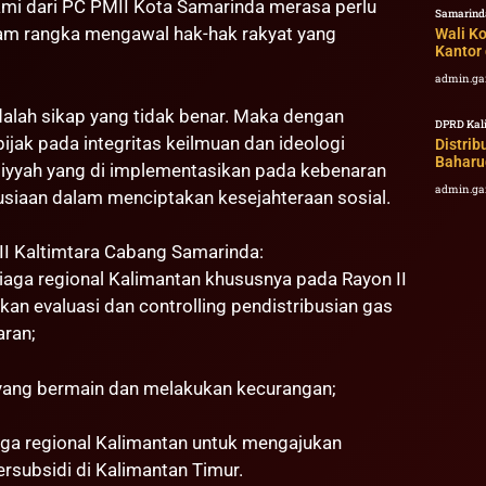
kami dari PC PMII Kota Samarinda merasa perlu
Samarind
lam rangka mengawal hak-hak rakyat yang
Wali K
Kantor
admin.ga
alah sikap yang tidak benar. Maka dengan
DPRD Kal
jak pada integritas keilmuan dan ideologi
Distri
Baharu
iyyah yang di implementasikan pada kebenaran
admin.ga
siaan dalam menciptakan kesejahteraan sosial.
MII Kaltimtara Cabang Samarinda:
aga regional Kalimantan khususnya pada Rayon II
an evaluasi dan controlling pendistribusian gas
aran;
 yang bermain dan melakukan kecurangan;
aga regional Kalimantan untuk mengajukan
subsidi di Kalimantan Timur.