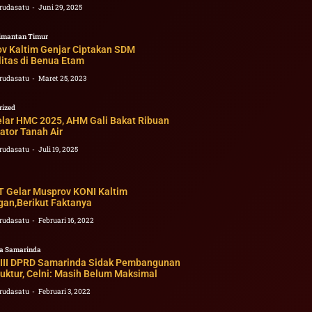
rudasatu
Juni 29, 2025
imantan Timur
v Kaltim Genjar Ciptakan SDM
itas di Benua Etam
rudasatu
Maret 25, 2023
rized
elar HMC 2025, AHM Gali Bakat Ribuan
ator Tanah Air
rudasatu
Juli 19, 2025
 Gelar Musprov KONI Kaltim
gan,Berikut Faktanya
rudasatu
Februari 16, 2022
a Samarinda
 III DPRD Samarinda Sidak Pembangunan
ruktur, Celni: Masih Belum Maksimal
rudasatu
Februari 3, 2022