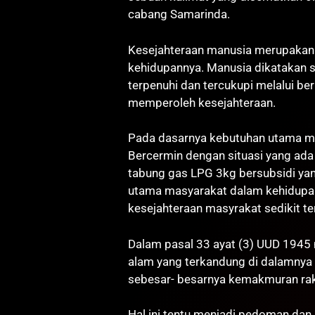
cabang Samarinda.
Kesejahteraan manusia merupakan h
kehidupannya. Manusia dikatakan s
terpenuhi dan tercukupi melalui b
memperoleh kesejahteraan.
Pada dasarnya kebutuhan utama ma
Bercermin dengan situasi yang ada
tabung gas LPG 3kg bersubsidi ya
utama masyarakat dalam kehidupan, 
kesejahteraan masyrakat sedikit ter
Dalam pasal 33 ayat (3) UUD 1945
alam yang terkandung di dalamnya 
sebesar- besarnya kemakmuran rak
Hal ini tentu menjadi pedoman dan