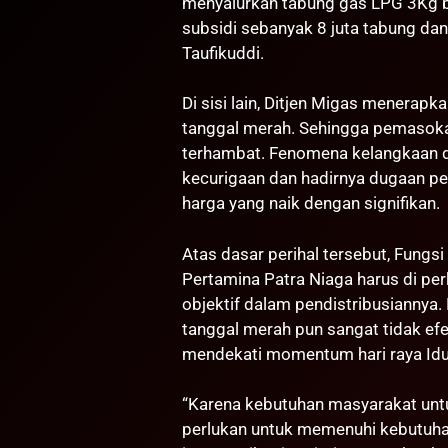
menyalurkan tabung gas LPG 3Kg be
subsidi sebanyak 8 juta tabung dan
Taufikuddi.
Di sisi lain, Ditjen Migas menerapk
tanggal merah. Sehingga pemasokan
terhambat. Fenomena kelangkaan d
kecurigaan dan hadirnya dugaan per
harga yang naik dengan signifikan.
Atas dasar perihal tersebut, Fungs
Pertamina Patra Niaga harus di perk
objektif dalam pendistribusiannya.
tanggal merah pun sangat tidak efek
mendekati momentum hari raya Idu
“Karena kebutuhan masyarakat unt
perlukan untuk memenuhi kebutuha