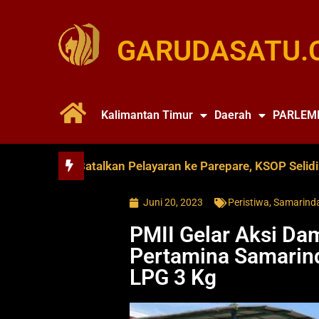
GARUDASATU.
Kalimantan Timur
Daerah
PARLEM
 Soya Batalkan Pelayaran ke Parepare, KSOP Selidiki Duga
Juni 20, 2023
Peristiwa
,
Samarind
PMII Gelar Aksi Da
Pertamina Samarind
LPG 3 Kg