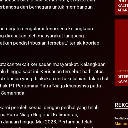
POLE
KALT
erbangsa dan bernegara untuk membangun
APAR
 ini tengah mengalami fenomena kelangkaan
ng dirasakan oleh masyarakat langsung
tkan pendistribusian tersebut,” teriak koorlap
yatakan terkait kerisauan masyarakat. Kelangkaan
Samar
lalu hingga saat ini. Kerisauan tersebut hadir atas
DITE
tribusian yang dilakukan serta kelalaian dalam hal
KAPA
ihak PT Pertamina Patra Niaga khususnya pada
a Samarinda.
REK
 kami peroleh sesuai dengan perihal yang telah
na Patra Niaga Regional Kalimantan,
Pendidik
Januari hingga Mei 2023, Pertamina telah
Madras