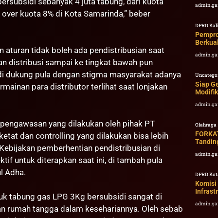
rsubsidi sebanyak 4 juta tabung, dari kuota
admin.ga
 over kuota 8% di Kota Samarinda,” beber
DPRD Kal
Pempro
Berkual
an aturan tidak boleh ada pendistribusian saat
admin.ga
 distribusi sampai ke tingkat bawah pun
i dukung pula dengan stigma masyarakat adanya
Uncatego
Siap G
mainan para distributor terlihat saat lonjakan
Modifik
admin.ga
i pengawasan yang dilakukan oleh pihak PT
Olahraga
FORKAT
etat dan controlling yang dilakukan bisa lebih
Tandin
 Kebijakan pemberhentian pendistribusian di
admin.ga
tif untuk diterapkan saat ini, di tambah pula
l Adha.
DPRD Kot
Komisi
Infrast
uk tabung gas LPG 3Kg bersubsidi sangat di
admin.ga
n rumah tangga dalam kesehariannya. Oleh sebab