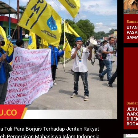
Samar
UTAN
PASAR
SAMA
Samar
JERUJ
WARG
DIBEK
BOG
li Para Borjuis Terhadap Jeritan Rakyat
leh Pergerakan Mahasiswa Islam Indonesia