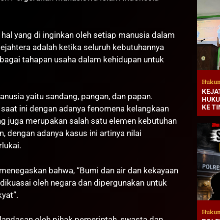
al yang di inginkan oleh setiap manusia dalam
ejahtera adalah ketika seluruh kebutuhannya
erbagai tahapan usaha dalam kehidupan untuk
Hukum
KEJA
nusia yaitu sandang, pangan, dan papan.
HUKU
KE T
 saat ini dengan adanya fenomena kelangkaan
ng juga merupakan salah satu elemen kebutuhan
dengan adanya kasus ini artinya nilai
lukai.
 menegaskan bahwa, “Bumi dan air dan kekayaan
dikuasai oleh negara dan dipergunakan untuk
yat”.
Hukum
 landasan oleh pihak pemerintah, swasta dan