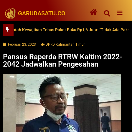
GARUDASATU.CO
tah Kewajiban Tebus Paket Buku Rp1,6 Juta: “Tidak Ada Paksaan”
Februari 23, 2023
DPRD Kalimantan Timur
Pansus Raperda RTRW Kaltim 2022-
2042 Jadwalkan Pengesahan