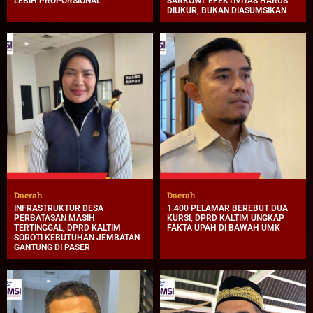
LEBIH PROPORSIONAL
SARKOWI: EFEKTIVITAS HARUS
DIUKUR, BUKAN DIASUMSIKAN
Daerah
Daerah
INFRASTRUKTUR DESA
1.400 PELAMAR BEREBUT DUA
PERBATASAN MASIH
KURSI, DPRD KALTIM UNGKAP
TERTINGGAL, DPRD KALTIM
FAKTA UPAH DI BAWAH UMK
SOROTI KEBUTUHAN JEMBATAN
GANTUNG DI PASER